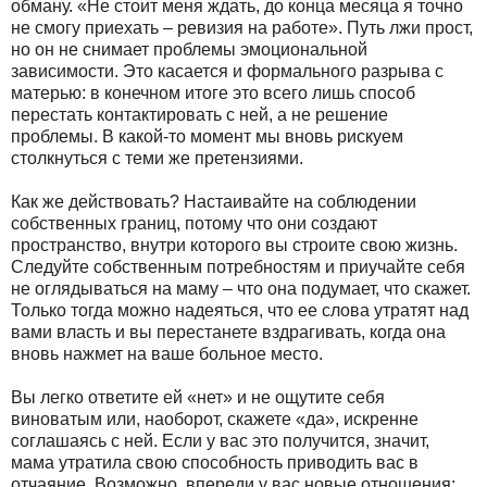
обману. «Не стоит меня ждать, до конца месяца я точно
не смогу приехать – ревизия на работе». Путь лжи прост,
но он не снимает проблемы эмоциональной
зависимости. Это касается и формального разрыва с
матерью: в конечном итоге это всего лишь способ
перестать контактировать с ней, а не решение
проблемы. В какой-то момент мы вновь рискуем
столкнуться с теми же претензиями.
Как же действовать? Настаивайте на соблюдении
собственных границ, потому что они создают
пространство, внутри которого вы строите свою жизнь.
Следуйте собственным потребностям и приучайте себя
не оглядываться на маму – что она подумает, что скажет.
Только тогда можно надеяться, что ее слова утратят над
вами власть и вы перестанете вздрагивать, когда она
вновь нажмет на ваше больное место.
Вы легко ответите ей «нет» и не ощутите себя
виноватым или, наоборот, скажете «да», искренне
соглашаясь с ней. Если у вас это получится, значит,
мама утратила свою способность приводить вас в
отчаяние. Возможно, впереди у вас новые отношения: