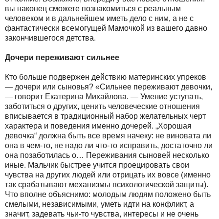
вы наконец сможете познакомиться с реальным
человеком и в дальнейшем иметь дело с ним, а не с
фантастически всемогущей Мамочкой из вашего давно
закончившегося детства.
Дочери переживают сильнее
Кто больше подвержен действию материнских упреков
— дочери или сыновья? «Сильнее переживают девочки,
— говорит Екатерина Михайлова. — Умение уступать,
заботиться о других, ценить человеческие отношения
вписывается в традиционный набор желательных черт
характера и поведения именно дочерей. „Хорошая
девочка“ должна быть все время начеку: не виновата ли
она в чем-то, не надо ли что-то исправить, достаточно ли
она позаботилась о… Переживания сыновей несколько
иные. Мальчик быстрее учится проецировать свои
чувства на других людей или отрицать их вовсе (именно
так срабатывают механизмы психологической защиты).
Что вполне объяснимо: молодым людям положено быть
смелыми, независимыми, уметь идти на конфликт, а
значит, задевать чьи-то чувства, интересы и не очень