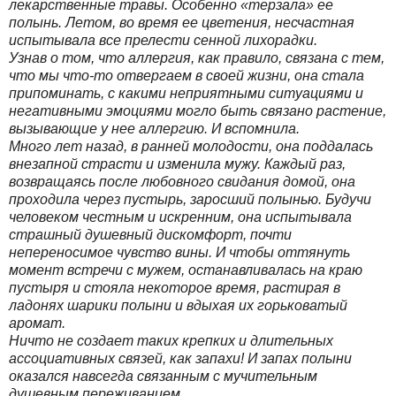
лекарственные травы. Особенно «терзала» ее
полынь. Летом, во время ее цветения, несчастная
испытывала все прелести сенной лихорадки.
Узнав о том, что аллергия, как правило, связана с тем,
что мы что-то отвергаем в своей жизни, она стала
припоминать, с какими неприятными ситуациями и
негативными эмоциями могло быть связано растение,
вызывающие у нее аллергию. И вспомнила.
Много лет назад, в ранней молодости, она поддалась
внезапной страсти и изменила мужу. Каждый раз,
возвращаясь после любовного свидания домой, она
проходила через пустырь, заросший полынью. Будучи
человеком честным и искренним, она испытывала
страшный душевный дискомфорт, почти
непереносимое чувство вины. И чтобы оттянуть
момент встречи с мужем, останавливалась на краю
пустыря и стояла некоторое время, растирая в
ладонях шарики полыни и вдыхая их горьковатый
аромат.
Ничто не создает таких крепких и длительных
ассоциативных связей, как запахи! И запах полыни
оказался навсегда связанным с мучительным
душевным переживанием.