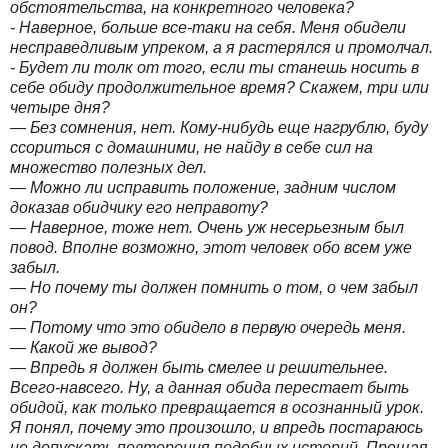
обстоятельства, на конкретного человека?
- Наверное, больше все-таки на себя. Меня обидели
несправедливым упреком, а я растерялся и промолчал.
- Будет ли толк от того, если ты станешь носить в
себе обиду продолжительное время? Скажем, три или
четыре дня?
— Без сомнения, нет. Кому-нибудь еще нагрублю, буду
ссориться с домашними, не найду в себе сил на
множество полезных дел.
— Можно ли исправить положение, задним числом
доказав обидчику его неправоту?
— Наверное, тоже нет. Очень уж несерьезным был
повод. Вполне возможно, этот человек обо всем уже
забыл.
— Но почему ты должен помнить о том, о чем забыл
он?
— Потому что это обидело в первую очередь меня.
— Какой же вывод?
— Впредь я должен быть смелее и решительнее.
Всего-навсего. Ну, а данная обида перестает быть
обидой, как только превращается в осознанный урок.
Я понял, почему это произошло, и впредь постараюсь
не допускать повторения подобных историй. Прощая