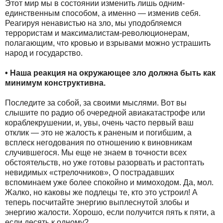
Этот мир мы в состоянии изменить лишь одним-
единственным способом, а именно — изменив себя.
Реагируя ненавистью на зло, мы уподобляемся
террористам и максималистам-революционерам,
полагающим, что кровью и взрывами можно устрашить
народ и государство.
• Наша реакция на окружающее зло должна быть как
минимум конструктивна.
Последите за собой, за своими мыслями. Вот вы
слышите по радио об очередной авиакатастрофе или
кораблекрушении, и, увы, очень часто первый ваш
отклик — это не жалость к раненым и погибшим, а
всплеск негодования по отношению к виновникам
случившегося. Мы еще не знаем в точности всех
обстоятельств, но уже готовы разорвать и растоптать
невидимых «стрелочников», О пострадавших
вспоминаем уже более спокойно и мимоходом. Да, мол.
Жалко, но каковы же подлецы те, кто это устроил! А
теперь посчитайте энергию выплеснутой злобы и
энергию жалости. Хорошо, если получится пять к пяти, а
если десять к одному?