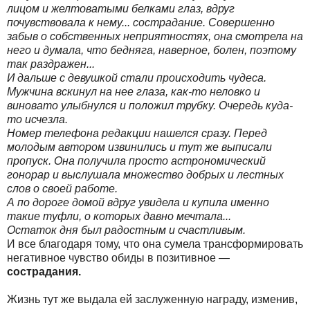
лицом и желтоватыми белками глаз, вдруг
почувствовала к нему... сострадание. Совершенно
забыв о собственных неприятностях, она смотрела на
него и думала, что бедняга, наверное, болен, поэтому
так раздражен...
И дальше с девушкой стали происходить чудеса.
Мужчина вскинул на нее глаза, как-то неловко и
виновато улыбнулся и положил трубку. Очередь куда-
то исчезла.
Номер телефона редакции нашелся сразу. Перед
молодым автором извинились и тут же выписали
пропуск. Она получила просто астрономический
гонорар и выслушала множество добрых и лестных
слов о своей работе.
А по дороге домой вдруг увидела и купила именно
такие туфли, о которых давно мечтала...
Остаток дня был радостным и счастливым.
И все благодаря тому, что она сумела трансформировать
негативное чувство обиды в позитивное —
сострадания.
Жизнь тут же выдала ей заслуженную награду, изменив,