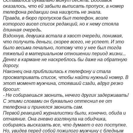
Оставалось буквально минут десять. Вдобавок
оказалось, что ей забыли выписать пропуск, а номер
телефона редакции она наизусть не знала.
Правда, в бюро пропусков был телефон, возле
которого висел список редакций, но к нему стояла
длинная очередь.
Вздохнув, девушка встала в хвост очереди, понимая,
что получить деньги, скорее всего, не успеет. И это
было весьма печально, потому что у нее был тогда
тяжелый в материальном отношении период жизни...
Денег в кармане не наскреблось бы даже на обратную
дорогу.
Наконец она приблизилась к телефону и стала
просматривать список, чтобы найти нужный номер. В
этот момент мужчина, стоявший сзади, вдруг резко
бросил:
- Не собираешься звонить, нечего других задерживать!
С этими словами он буквально оттеснил ее от
телефона и принялся звонить сам.
Первой реакцией журналистки были, конечно, обида и
отчаяние. Она гневно взглянула на обидчика,
собираясь высказать все, что думает о его поступке.
Но, увидев перед собой пожилого мужчину с бледным