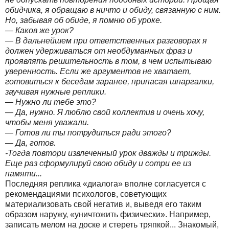
обидчика, я обращаю в ничто и обиду, связанную с ним.
Но, забывая об обиде, я помню об уроке.
— Каков же урок?
— В дальнейшем при ответственных разговорах я
должен удерживаться от необдуманных фраз и
проявлять решительность в том, в чем испытываю
уверенность. Если же аргументов не хватает,
готовиться к беседам заранее, припасая шпаргалки,
заучивая нужные реплики.
— Нужно ли тебе это?
— Да, нужно. Я люблю свой коллектив и очень хочу,
чтобы меня уважали.
— Готов ли ты потрудиться ради этого?
— Да, готов.
-Тогда повтори извлеченный урок дважды и трижды.
Еще раз сформулируй свою обиду и сотри ее из
памяти...
Последняя реплика «диалога» вполне согласуется с
рекомендациями психологов, советующих
материализовать свой негатив и, выведя его таким
образом наружу, «уничтожить физически». Например,
записать мелом на доске и стереть тряпкой... Знакомый,