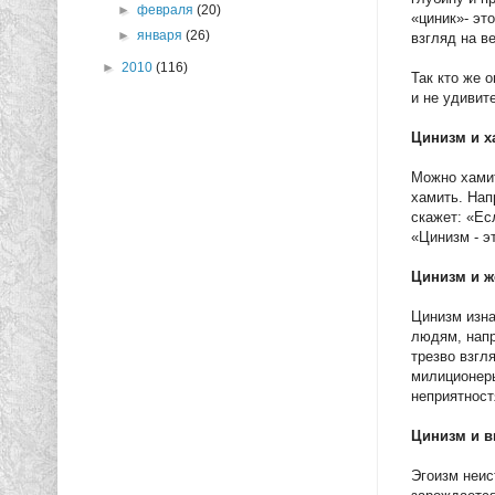
►
февраля
(20)
«циник»- эт
►
января
(26)
взгляд на в
►
2010
(116)
Так кто же о
и не удивит
Цинизм и х
Можно хамит
хамить. Нап
скажет: «Ес
«Цинизм - э
Цинизм и ж
Цинизм изна
людям, напр
трезво взгл
милиционеры
неприятност
Цинизм и 
Эгоизм неис