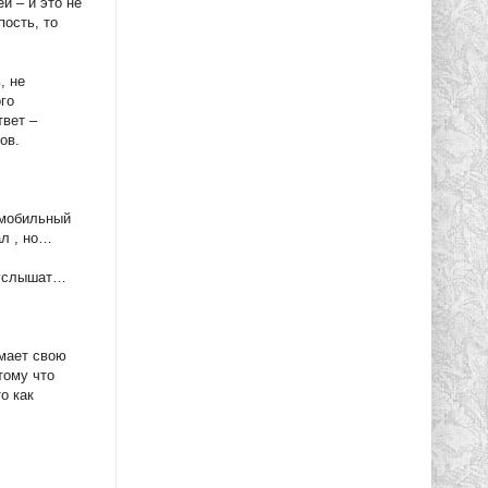
й – и это не
пость, то
, не
ого
твет –
ов.
 мобильный
ал , но…
, услышат…
имает свою
тому что
о как