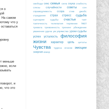
семья
секс
скука
свобода
сила
слабость
советы
случайности
слезы
сон
ся о
ссора
справедливость
стив джобс
дой
судьба
страх
стресс
страдание
. На самом
счастье
сценарии судьбы
такт
потому что у
тест
тактичность
телепатия
терпение
 оставаться
тревога
тревожность
тренинг
убеждение
уроки судьбы
уважение
удача
ум
упрямство
философия
успех
усталость
оровну
жизни
характер
цель
цитаты
Чувства
эмоции
чудеса
эгоизм
энергия
юмор
ет меньше
можно, если
азывать
поворот, и
ю, что это