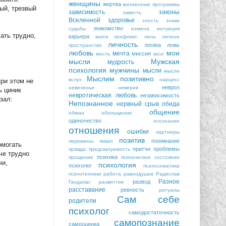
женщины
жертва
жизненные программы
ный, трезвый
зависимость
законы
зависть
Вселенной
здоровье
злость
знаки
знакомство
судьбы
измена
интуиция
сать трудно,
карьера
книги
конфликт.
лень
личное
личность
логика
ложь
пространство
любовь
мои
мечта
миссия
месть
мозг
мысли
Мужская
мудрость
психология
мужчины
мысли
мысли
Мыслим позитивно
вслух
нарцисс
при этом не
невроз
невезенье
неверие
ь циник
невротическая любовь
независимость
зал:
Непознанное
нервный срыв
обида
общение
обман
обольщение
одиночество
осознание
отношения
ошибки
партнеры
позитив
понимание
перемены
пикап
омогать
притчи
проблемы
правда
предсказуемость
че трудно
психика
прощение
психическое состояние
чи,
психология
психолог
психосоматика
психотехники
работа
равнодушие
Радислав
Разное
развод
Гандапас
развиттие
расставание
ревность
ритуалы
Сам себе
родители
психолог
самодостаточность
самопознание
самооценка