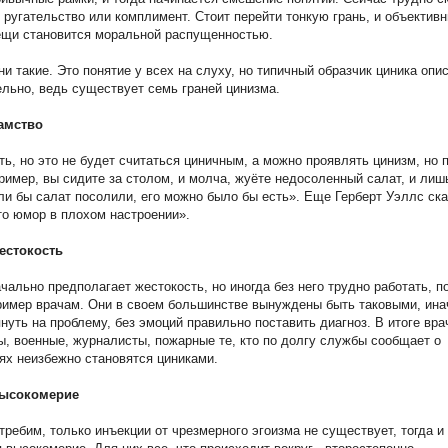
о ругательство или комплимент. Стоит перейти тонкую грань, и объектив
ещи становится моральной распущенностью.
ни такие. Это понятие у всех на слуху, но типичный образчик циника опи
ельно, ведь существует семь граней цинизма.
амство
ь, но это не будет считаться циничным, а можно проявлять цинизм, но 
ример, вы сидите за столом, и молча, жуёте недосоленный салат, и лиш
ли бы салат посолили, его можно было бы есть». Еще Герберт Уэллс ска
то юмор в плохом настроении».
естокость
чально предполагает жестокость, но иногда без него трудно работать, п
имер врачам. Они в своем большинстве вынуждены быть таковыми, ина
януть на проблему, без эмоций правильно поставить диагноз. В итоге вра
, военные, журналисты, пожарные те, кто по долгу службы сообщает о
ях неизбежно становятся циниками.
высокомерие
требим, только инъекции от чрезмерного эгоизма не существует, тогда и