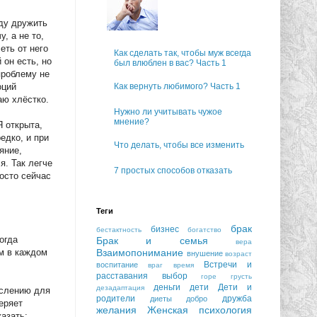
уду дружить
, а не то,
еть от него
Как сделать так, чтобы муж всегда
 он есть, но
был влюблен в вас? Часть 1
проблему не
оций
Как вернуть любимого? Часть 1
аю хлёстко.
Нужно ли учитывать чужое
мнение?
Я открыта,
едко, и при
Что делать, чтобы все изменить
яние,
я. Так легче
7 простых способов отказать
росто сейчас
Теги
брак
бизнес
бестактность
богатство
огда
Брак и семья
вера
Взаимопонимание
ем в каждом
внушение
возраст
Встречи и
воспитание
враг
время
расставания
выбор
горе
грусть
деньги
дети
Дети и
дезадаптация
ыслению для
родители
дружба
диеты
добро
еряет
желания
Женская психология
азать: