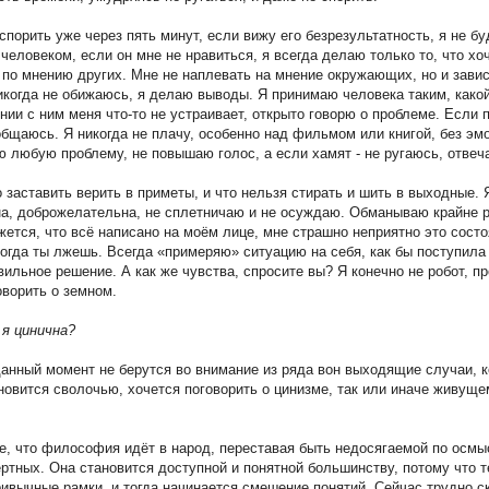
спорить уже через пять минут, если вижу его безрезультатность, я не б
человеком, если он мне не нравиться, я всегда делаю только то, что хочу
 по мнению других. Мне не наплевать на мнение окружающих, но и завис
никогда не обижаюсь, я делаю выводы. Я принимаю человека таким, какой
нии с ним меня что-то не устраивает, открыто говорю о проблеме. Если 
общаюсь. Я никогда не плачу, особенно над фильмом или книгой, без эм
 любую проблему, не повышаю голос, а если хамят - не ругаюсь, отвеч
 заставить верить в приметы, и что нельзя стирать и шить в выходные. 
а, доброжелательна, не сплетничаю и не осуждаю. Обманываю крайне р
жется, что всё написано на моём лице, мне страшно неприятно это состо
когда ты лжешь. Всегда «примеряю» ситуацию на себя, как бы поступила 
вильное решение. А как же чувства, спросите вы? Я конечно не робот, п
оворить о земном.
 я цинична?
данный момент не берутся во внимание из ряда вон выходящие случаи, к
новится сволочью, хочется поговорить о цинизме, так или иначе живущ
е, что философия идёт в народ, переставая быть недосягаемой по осм
ртных. Она становится доступной и понятной большинству, потому что т
ривычные рамки, и тогда начинается смешение понятий. Сейчас трудно ск