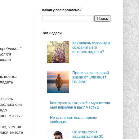
Какая у вас проблема?
Топ недели
Как увлечь мужчину и
сохранить его
о проблем…"
интерес надолго?
ваются
Просто
Правила счастливой
ак всегда
жизни от Элизабет
Гилберт
глядеть
мываюсь.
Как сделать так, чтобы муж всегда
сколько они
был влюблен в вас? Часть 2
надо
й моя жизнь
Не встречайтесь с первою
любовью...
ьше, чем на
димся вместе
Об этом стоит
задуматься до 30