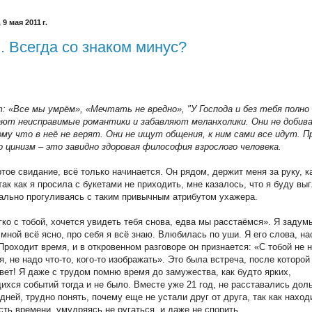
9 мая 2011 г.
. Всегда со знаком минус?
: «Все мы умрём», «Мечтать не вредно», "У Господа и без тебя полн
ают неисправимые романтики и забавляют меланхолики. Они не доби
му что в неё не верят. Они не ищут общения, к ним сами все идут. 
 цинизм – это завидно здоровая философия взрослого человека.
ртое свидание, всё только начинается. Он рядом, держит меня за руку, к
 так как я просила с букетами не приходить, мне казалось, что я буду вы
нально прогуливаясь с таким привычным атрибутом ухажера.
гко с тобой, хочется увидеть тебя снова, едва мы расстаёмся». Я заду
мной всё ясно, про себя я всё знаю. Влюбилась по уши. Я его слова, на
Проходит время, и в откровенном разговоре он признается: «С тобой не 
я, не надо что-то, кого-то изображать». Это была встреча, после которо
вет! Я даже с трудом помню время до замужества, как будто ярких,
хся событий тогда и не было. Вместе уже 21 год, не расставались дол
дней, трудно понять, почему еще не устали друг от друга, так как нахо
ть времени, умудряясь не ругаться, и даже не спорить.