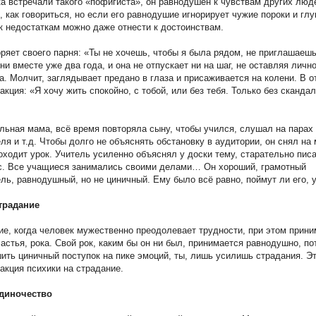
а встречали такого «пофигиста», он равнодушен к чувствам других люде
, как говориться, но если его равнодушие игнорирует чужие пороки и глу
к недостаткам можно даже отнести к достоинствам.
ряет своего парня: «Ты не хочешь, чтобы я была рядом, не приглашаешь
ни вместе уже два года, и она не отпускает ни на шаг, не оставляя личн
а. Молчит, заглядывает предано в глаза и присаживается на колени. В о
акция: «Я хочу жить спокойно, с тобой, или без тебя. Только без скандал
ильная мама, всё время повторяла сыну, чтобы учился, слушал на парах
ля и т.д. Чтобы долго не объяснять обстановку в аудитории, он снял на
роходит урок. Учитель усиленно объяснял у доски тему, старательно пис
с. Все учащиеся занимались своими делами… Он хороший, грамотный
ль, равнодушный, но не циничный. Ему было всё равно, поймут ли его
традание
ие, когда человек мужественно преодолевает трудности, при этом прин
астья, рока. Свой рок, каким бы он ни был, принимается равнодушно, по
ить циничный поступок на пике эмоций, ты, лишь усилишь страдания. Эт
акция психики на страдание.
диночество