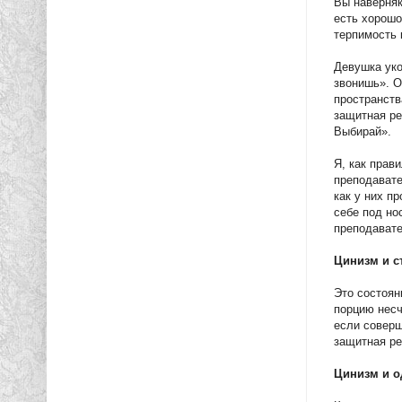
Вы наверняк
есть хорошо
терпимость 
Девушка уко
звонишь». О
пространств
защитная ре
Выбирай».
Я, как прав
преподавате
как у них п
себе под но
преподавате
Цинизм и с
Это состоян
порцию несч
если соверш
защитная ре
Цинизм и о