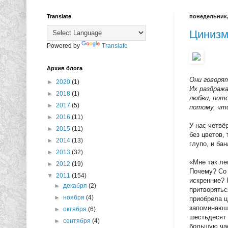
Translate
понедельник, 
Цинизм
Powered by
Translate
Архив блога
Они говорят
►
2020
(1)
Их раздраж
►
2018
(1)
любви, пото
►
2017
(5)
потому, что
►
2016
(11)
У нас четвё
►
2015
(11)
без цветов,
►
2014
(13)
глупо, и ба
►
2013
(32)
«Мне так ле
►
2012
(19)
Почему? Со 
▼
2011
(154)
искренние? 
►
декабря
(2)
притворятьс
►
ноября
(4)
приобрела ц
запоминающи
►
октября
(6)
шестьдесят 
►
сентября
(4)
большую час