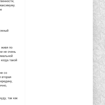
твенности,
 максимуму.
ое
нужный
, живя по
ни не очень
ремальной
 когда такой
ие со
и вторая
середину,
ично,
уду, так как