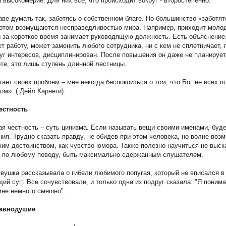
 высокомерие. Для них все, что происходит вокруг - второстепенно.
ве думать так, заботясь о собственном благе. Но большинство «заботят
потом возмущаются несправедливостью мира. Например, приходит моло
и за короткое время занимает руководящую должность. Есть объяснение
ет работу, может заменить любого сотрудника, ни с кем не сплетничает, 
руг интересов, дисциплинирован. После повышения он даже не планирует
оте, это лишь ступень длинной лестницы.
тает своих проблем – мне некогда беспокоиться о том, что Бог не всех п
ом». ( Дейл Карнеги).
естность
я честность – суть цинизма. Если называть вещи своими именами, буд
ия. Трудно сказать правду, не обидев при этом человека, но волне воз
ким достоинством, как чувство юмора. Также полезно научиться не выск
е по любому поводу, быть максимально сдержанным слушателем.
ушка рассказывала о гибели любимого попугая, который не вписался в 
щий суп. Все сочувствовали, и только одна из подруг сказала: "Я понима
мне немного смешно".
равнодушие