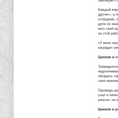
зарождается
Каждый впра
других», а 
сотрудник, 
деле он зна
него свой к
на этой раб
«У меня хва
наградил ум
Цинизм и ч
Запредельна
недопониман
обладать та
своё мнени
Однажды дев
упал в кипя
ужасно, но 
Цинизм и 