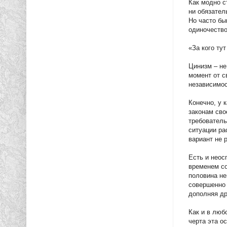
Как модно с
ни обязател
Но часто бы
одиночество
«За кого ту
Цинизм – не
момент от с
независимос
Конечно, у 
законам сво
требователь
ситуации ра
вариант не 
Есть и неос
временем со
половина не
совершенно 
дополняя др
Как и в любо
черта эта о