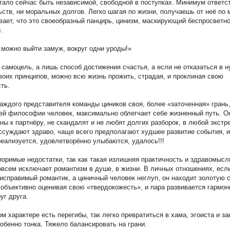
тало сейчас быть независимой, свободной в поступках. Минимум ответс
ьств, ни моральных долгов. Легко шагая по жизни, получаешь от неё по
вает, что это своеобразный панцирь, цинизм, маскирующий беспросветн
.
т можно выйти замуж, вокруг одни уроды!»
 самоцель, а лишь способ достижения счастья, а если не отказаться в 
воих принципов, можно всю жизнь прожить, страдая, и проклиная свою
ть.
каждого представителя команды циников своя, более «заточенная» грань
ей философии человек, максимально облегчает себе жизненный путь. О
ны к партнёру, не скандалят и не любят долгих разборок, в любой экст
ссуждают здраво, чаще всего предполагают худшее развитие события, и
реализуется, удовлетворённо улыбаются, удалось!!!
поримые недостатки, так как такая излишняя практичность и здравомысл
всем исключает романтизм в душе, в жизни. В личных отношениях, есл
исправимый романтик, а циничный человек неглуп, он находит золотую 
объективно оценивая свою «твердокожесть», и пара развивается гармон
уг друга.
м характере есть перегибы, так легко превратиться в хама, эгоиста и зан
собенно тонка. Тяжело балансировать на грани.