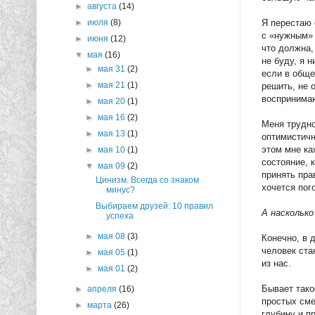
►
августа
(14)
Я перестаю 
►
июля
(8)
с «нужным» 
►
июня
(12)
что должна,
▼
мая
(16)
не буду, я 
►
мая 31
(2)
если в обще
►
мая 21
(1)
решить, не 
воспринимаю
►
мая 20
(1)
►
мая 16
(2)
Меня трудно
►
мая 13
(1)
оптимистичн
этом мне ка
►
мая 10
(1)
состояние, 
▼
мая 09
(2)
принять пра
Цинизм. Всегда со знаком
хочется пог
минус?
Выбираем друзей: 10 правил
А насколько
успеха
►
мая 08
(3)
Конечно, в 
человек ста
►
мая 05
(1)
из нас.
►
мая 01
(2)
Бывает тако
►
апреля
(16)
простых сме
►
марта
(26)
глубину и п