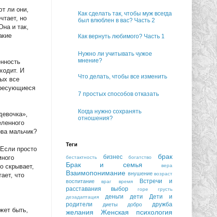
т ли они,
Как сделать так, чтобы муж всегда
чтает, но
был влюблен в вас? Часть 2
Она и так,
акие
Как вернуть любимого? Часть 1
Нужно ли учитывать чужое
мнение?
енность
ходит. И
Что делать, чтобы все изменить
рых все
тересующиеся
7 простых способов отказать
Когда нужно сохранять
девочка»,
отношения?
еленного
ова мальчик?
Теги
 Если просто
брак
бизнес
много
бестактность
богатство
Брак и семья
вера
о скрывает,
Взаимопонимание
внушение
возраст
ает, что
Встречи и
воспитание
враг
время
расставания
выбор
горе
грусть
деньги
дети
Дети и
дезадаптация
родители
дружба
диеты
добро
жет быть,
желания
Женская психология