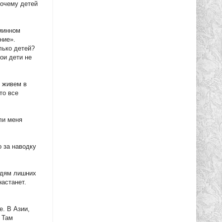
почему детей
 минном
ние».
лько детей?
ои дети не
ы живем в
то все
ли меня
о за наводку
людям лишних
настанет.
е. В Азии,
 Там