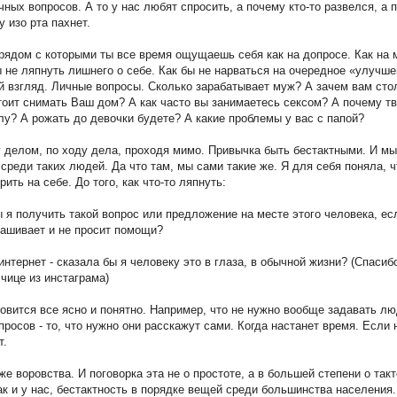
чных вопросов. А то у нас любят спросить, а почему кто-то развелся, а 
у изо рта пахнет.
рядом с которыми ты все время ощущаешь себя как на допросе. Как на
ы не ляпнуть лишнего о себе. Как бы не нарваться на очередное «улучше
 взгляд. Личные вопросы. Сколько зарабатывает муж? А зачем вам сто
тоит снимать Ваш дом? А как часто вы занимаетесь сексом? А почему тв
лу? А рожать до девочки будете? А какие проблемы у вас с папой?
 делом, по ходу дела, проходя мимо. Привычка быть бестактными. И м
 среди таких людей. Да что там, мы сами такие же. Я для себя поняла, ч
ить на себе. До того, как что-то ляпнуть:
ы я получить такой вопрос или предложение на месте этого человека, ес
рашивает и не просит помощи?
 интернет - сказала бы я человеку это в глаза, в обычной жизни? (Спасиб
чице из инстаграма)
новится все ясно и понятно. Например, что не нужно вообще задавать 
просов - то, что нужно они расскажут сами. Когда настанет время. Если 
т.
же воровства. И поговорка эта не о простоте, а в большей степени о такт
ак и у нас, бестактность в порядке вещей среди большинства населения.