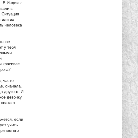
. В Индии к
ывали в
. Ситуация
м или их
ть человека
льное.
т у тебя
язными
и
и красивее.
орога?
, часто
е, сначала.
а другого. И
рное девочку
 хватает
ажется, если
ует учить.
причем его