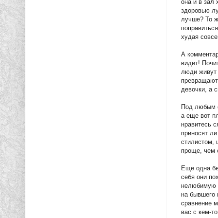
она и в зал 
здоровью лу
лучше? То ж
поправиться
худая совс
А комментар
видит! Почи
люди живут 
превращаютс
девочки, а 
Под любым ф
а еще вот п
нравитесь с
приносят ли
стилистом, 
проще, чем 
Еще одна бе
себя они по
нелюбимую с
на бывшего 
сравнение м
вас с кем-т