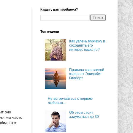
Какая у вас проблема?
Топ недели
Как увлечь мужчину и
сохранить его
интерес надолго?
Правила счастливой
жизни от Элизабет
Гилберт
Не встречайтесь с первою
любовью...
ит оно
Об этом стоит
задуматься до 30
отя мы часто
зобидные»