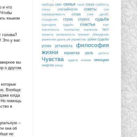
семья
секс
скука
свобода
сила
слабость
 и что
советы
случайности
слезы
сон
 Чтобы
ссора
справедливость
стив джобс
пать языком
судьба
страх
стресс
страдание
счастье
сценарии судьбы
такт
тест
тактичность
телепатия
терпение
т голова?
тревога
тревожность
тренинг
убеждение
уроки судьбы
уважение
удача
ум
упрямство
! Это у вас
философия
успех
усталость
жизни
характер
цель
цитаты
Чувства
эмоции
чудеса
эгоизм
наверное вы
энергия
юмор
р о другом.
 которые
дью. Вообще
даже когда
. Но помощь
ьство в
идеальную –
ли она об
обще не