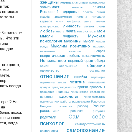
 ее
женщины
жертва
жизненные программы
й так
зависимость
законы
зависть
к не может
Вселенной
здоровье
злость
знаки
знакомство
то-то ты
судьбы
измена
интуиция
карьера
книги
конфликт.
лень
личное
личность
логика
ложь
пространство
любовь
мои
мечта
миссия
месть
мозг
ебя никто не
мысли
Мужская
мудрость
ы. Что эти
психология
мужчины
мысли
мысли
и они
Мыслим позитивно
вслух
нарцисс
яда две
невроз
невезенье
неверие
невротическая любовь
независимость
Непознанное
нервный срыв
обида
гого цвета,
общение
обман
обольщение
а мне
одиночество
осознание
отношения
маете,
ошибки
партнеры
пер-
позитив
понимание
перемены
пикап
вать всегда
притчи
проблемы
правда
предсказуемость
психика
прощение
психическое состояние
психология
психолог
психосоматика
героя? На
психотехники
работа
равнодушие
Радислав
Разное
развод
Гандапас
развиттие
 на
расставание
ревность
ритуалы
ебенок похож
Сам себе
родители
 «невинное»
психолог
тся, когда
самодостаточность
самопознание
самооценка