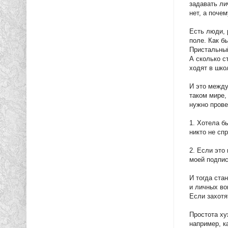
задавать ли
нет, а почем
Есть люди, 
поле. Как б
Пристальный
А сколько с
ходят в шко
И это между
таком мире,
нужно провер
1. Хотела б
никто не сп
2. Если это
моей подпис
И тогда ста
и личных во
Если захотя
Простота ху
например, к