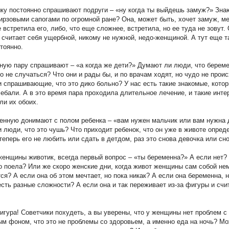
ку постоянно спрашивают подруги – «ну когда ты выйдешь замуж?» Знаю
кирзовыми сапогами по огромной ране? Она, может быть, хочет замуж, ме
 встретила его, либо, что еще сложнее, встретила, но ее туда не зовут. 
 считает себя ущербной, никому не нужной, недо-женщиной. А тут еще т
тоянно.
ную пару спрашивают – «а когда же дети?» Думают ли люди, что берем
о не случаться? Что они и рады бы, и по врачам ходят, но чудо не проис
 спрашивающие, что это дико больно? У нас есть такие знакомые, кото
лебали. А в это время пара проходила длительное лечение, и такие ин
ли их обоих.
енную донимают с полом ребенка – «вам нужен мальчик или вам нужна 
 люди, что это чушь? Что приходит ребенок, что он уже в животе опред
 теперь его не любить или сдать в детдом, раз это снова девочка или сн
женщины животик, всегда первый вопрос – «ты беременна?» А если нет?
о поела? Или же скоро женские дни, когда живот женщины сам собой не
ся? А если она об этом мечтает, но пока никак? А если она беременна, н
есть разные сложности? А если она и так переживает из-за фигуры и счит
игура! Советчики похудеть, а вы уверены, что у женщины нет проблем с
м фоном, что это не проблемы со здоровьем, а именно еда на ночь? Мо