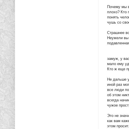
Почему мы в
плохо? Кто 
понять челов
чушь со сво
Страшнее вс
Неужели вы 
подавленная
замуж, у ва
мало ему уд
Кто ж еще п
Не дальше у
иной раз мо
все люди по
об этом ник
всегда начи
чужое прост
Это не знач
как вам каж
этом просит