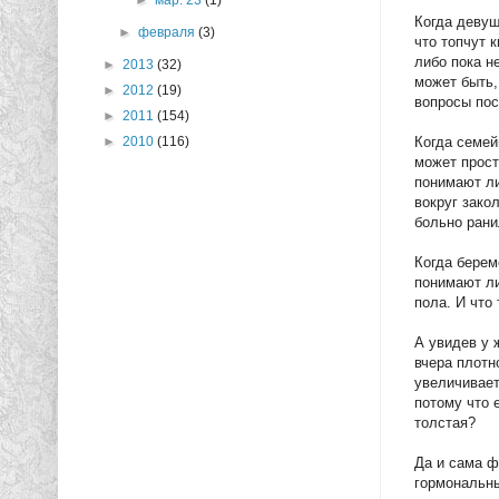
►
мар. 23
(1)
Когда девуш
►
февраля
(3)
что топчут 
либо пока не
►
2013
(32)
может быть,
►
2012
(19)
вопросы пос
►
2011
(154)
Когда семей
►
2010
(116)
может прост
понимают ли
вокруг зако
больно рани
Когда берем
понимают ли
пола. И что
А увидев у 
вчера плотн
увеличивает
потому что 
толстая?
Да и сама ф
гормональны