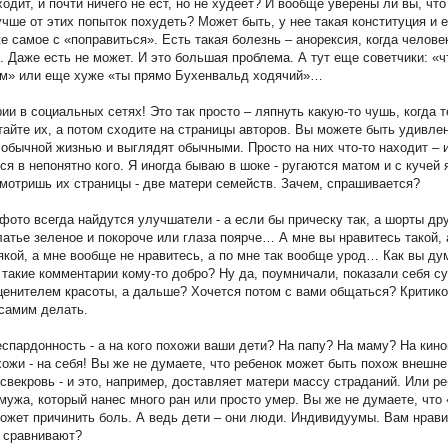
ходит, и почти ничего не ест, но не худеет? И вообще уверены ли вы, что
чше от этих попыток похудеть? Может быть, у нее такая конституция и е
е самое с «поправиться». Есть такая болезнь – анорексия, когда челове
. Даже есть не может. И это большая проблема. А тут еще советчики: «ч
ем» или еще хуже «ты прямо Бухенвальд ходячий»…
ии в социальных сетях! Это так просто – ляпнуть какую-то чушь, когда т
тайте их, а потом сходите на страницы авторов. Вы можете быть удивлен
обычной жизнью и выглядят обычными. Просто на них что-то находит – 
я в непонятно кого. Я иногда бываю в шоке - ругаются матом и с кучей 
смотришь их страницы - две матери семейств. Зачем, спрашивается?
ото всегда найдутся улучшатели - а если бы прическу так, а шорты дру
латье зеленое и покороче или глаза поярче… А мне вы нравитесь такой, 
якой, а мне вообще не нравитесь, а по мне так вообще урод… Как вы ду
 такие комментарии кому-то добро? Ну да, поумничали, показали себя су
ценителем красоты, а дальше? Хочется потом с вами общаться? Критико
самим делать.
спардонность - а на кого похожи ваши дети? На папу? На маму? На кино
хожи - на себя! Вы же не думаете, что ребенок может быть похож внешне
векровь - и это, например, доставляет матери массу страданий. Или р
мужа, который нанес много ран или просто умер. Вы же не думаете, что
ожет причинить боль. А ведь дети – они люди. Индивидуумы. Вам нрави
о сравнивают?