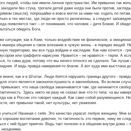
го людей, чтобы они имели личное пространство. Им привычно так жить
 заходили без стука, трогали детей даже когда они были против, загляд
прямом смысле), попрошайки и вовсе могли за нами час ходить по пятам
лько в тех местах, где люди не просто религиозны, а следуют заповедя
огда появляется такт – от понимания, что человек – дитя Божие. И обиде
опытаться обидеть Бога.
 же ситуация, как в Азии, только воздействие не физическое, а эмоциона
я манера общения и такое влезание в чужую жизнь - в порядке вещей. Не
чную территорию, мы все туда войдем и наследим. Как нам хочется - гр
мусором или граффити нарисуем. Нравится – не нравится – терпи. А есл
я, то сама дура, потому что мы ничего плохого не сделали. Так лучше 
виднее. И ведь правда намерения-то благие. А вот куда ими выстлана д
е иначе, как и в Штатах. Люди боятся нарушить границы другого - правда
для этого является законопослушность и законобоязнь. Во всяком случа
привыкают, что наша свобода заканчивается там, где начинается свобод
тактичность. Здесь никто ни разу не сказал мне что-то типа: «а вы наве
огда как в России это говорит каждый. Как само собой разумеющееся. Не
ости, нет привычки такой, нет культуры, нет уважения.
 учиться! Начиная с себя. Это качество украсит любую женщину. Мне к
о хорошем воспитании девочки, то тактичность это первое, чему ее след
ься с ней будет приятно. Ведь такт полезен и в общении внутри дома – 
 неоценима.