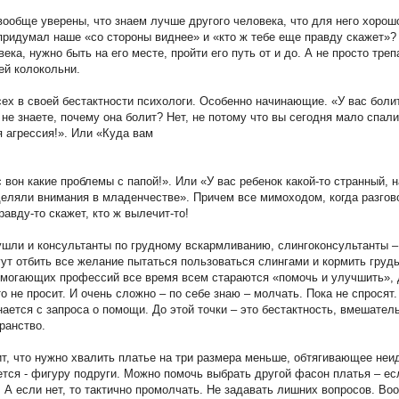
ообще уверены, что знаем лучше другого человека, что для него хорошо
придумал наше «со стороны виднее» и «кто ж тебе еще правду скажет»?
ека, нужно быть на его месте, пройти его путь от и до. А не просто тре
ей колокольни.
ех в своей бестактности психологи. Особенно начинающие. «У вас боли
не знаете, почему она болит? Нет, не потому что вы сегодня мало спали
 агрессия!». Или «Куда вам
с вон какие проблемы с папой!». Или «У вас ребенок какой-то странный, 
еляли внимания в младенчестве». Причем все мимоходом, когда разгово
равду-то скажет, кто ж вылечит-то!
шли и консультанты по грудному вскармливанию, слингоконсультанты –
гут отбить все желание пытаться пользоваться слингами и кормить гру
могающих профессий все время всем стараются «помочь и улучшить», 
то не просит. И очень сложно – по себе знаю – молчать. Пока не спросят
нается с запроса о помощи. До этой точки – это бестактность, вмешател
ранство.
ит, что нужно хвалить платье на три размера меньше, обтягивающее не
ется - фигуру подруги. Можно помочь выбрать другой фасон платья – ес
. А если нет, то тактично промолчать. Не задавать лишних вопросов. Во