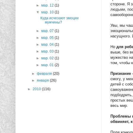
стороне. Я 
►
мар. 12
(1)
людьми, пос
▼
мар. 10
(1)
самообороне
Куда исчезают эмоции
мужчины?
Увы, мы чащ
эмоциональн
►
мар. 07
(1)
насущного. 
►
мар. 05
(1)
►
мар. 04
(1)
Но
для ребе
►
мар. 03
(1)
выше, без в
мужество на
►
мар. 02
(1)
том, чтобы 
►
мар. 01
(2)
Признание 
►
февраля
(20)
смогу, у ме
►
января
(26)
детей с соб
►
2010
(116)
самоуважени
подбодрить, 
простых вещ
весь мир.
Проблемы н
обвиняет, 
Поле конкур