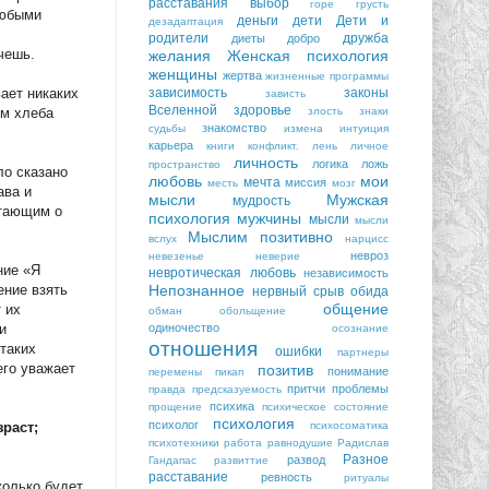
расставания
выбор
горе
грусть
любыми
деньги
дети
Дети и
дезадаптация
родители
дружба
диеты
добро
чешь.
желания
Женская психология
женщины
жертва
жизненные программы
зависимость
законы
ает никаких
зависть
Вселенной
здоровье
злость
знаки
ем хлеба
знакомство
судьбы
измена
интуиция
карьера
книги
конфликт.
лень
личное
личность
логика
ложь
пространство
ло сказано
любовь
мои
мечта
миссия
месть
мозг
ава и
мысли
Мужская
мудрость
чтающим о
психология
мужчины
мысли
мысли
Мыслим позитивно
вслух
нарцисс
невроз
невезенье
неверие
ние «Я
невротическая любовь
независимость
Непознанное
ение взять
нервный срыв
обида
общение
 их
обман
обольщение
одиночество
и
осознание
отношения
 таких
ошибки
партнеры
его уважает
позитив
понимание
перемены
пикап
притчи
проблемы
правда
предсказуемость
психика
прощение
психическое состояние
психология
психолог
психосоматика
зраст;
психотехники
работа
равнодушие
Радислав
Разное
развод
Гандапас
развиттие
расставание
ревность
ритуалы
колько будет