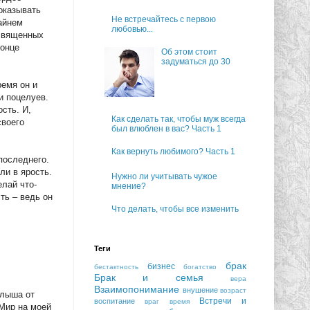
показывать
Не встречайтесь с первою
райнем
любовью...
«священных
конце
Об этом стоит
задуматься до 30
ремя он и
и поцелуев.
сть. И,
Как сделать так, чтобы муж всегда
своего
был влюблен в вас? Часть 1
Как вернуть любимого? Часть 1
последнего.
ли в ярость.
Нужно ли учитывать чужое
лай что-
мнение?
ть – ведь он
Что делать, чтобы все изменить
Теги
брак
бизнес
бестактность
богатство
Брак и семья
вера
Взаимопонимание
внушение
возраст
алыша от
Встречи и
воспитание
враг
время
«Мир на моей