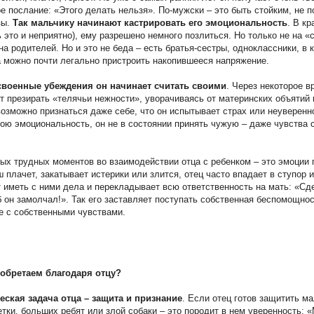
е послание: «Этого делать нельзя». По-мужски – это быть стойким, не 
зы.
Так мальчику начинают кастрировать его эмоциональность
. В к
ь это и неприятно), ему разрешено немного позлиться. Но только не на 
 на родителей. Но и это не беда – есть братья-сестры, одноклассники, в 
а можно почти легально пристроить накопившееся напряжение.
своенные убеждения он начинает считать своими
. Через некоторое в
т презирать «телячьи нежности», уворачиваясь от материнских объятий 
озможно признаться даже себе, что он испытывает страх или неуверенно
ою эмоциональность, он не в состоянии принять чужую – даже чувства 
ых трудных моментов во взаимодействии отца с ребенком – это эмоции 
 плачет, закатывает истерики или злится, отец часто впадает в ступор и
 иметь с ними дела и перекладывает всю ответственность на мать: «Сде
б он замолчал!». Так его заставляет поступать собственная беспомощнос
те с собственными чувствами.
обретаем благодаря отцу?
еская задача отца – защита и признание
. Если отец готов защитить м
етки, больших ребят или злой собаки – это породит в нем уверенность: 