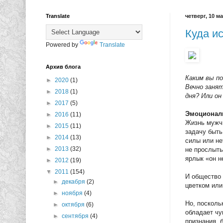
Translate
четверг, 10 ма
Куда и
Powered by
Translate
Архив блога
Каким вы п
►
2020
(1)
Вечно заня
►
2018
(1)
дня? Или он
►
2017
(5)
Эмоциональ
►
2016
(11)
Жизнь мужчи
►
2015
(11)
задачу быть
►
2014
(13)
силы или не
►
2013
(32)
не прослыть
ярлык «он н
►
2012
(19)
▼
2011
(154)
И общество
►
декабря
(2)
цветком или
►
ноября
(4)
Но, поскол
►
октября
(6)
обладает чу
►
сентября
(4)
признания, 