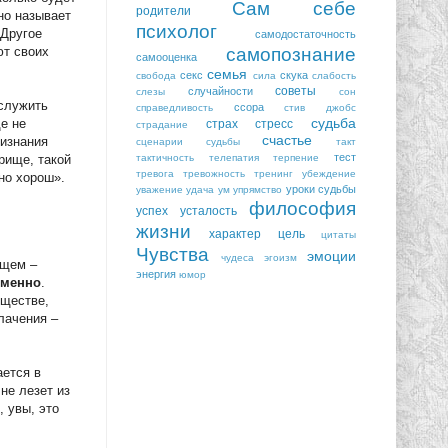
Сам себе
родители
но называет
психолог
 Другое
самодостаточность
самопознание
ют своих
самооценка
семья
секс
скука
свобода
сила
слабость
советы
случайности
слезы
сон
аслужить
ссора
справедливость
стив джобс
судьба
е не
страх
стресс
страдание
счастье
ризнания
сценарии судьбы
такт
тест
тактичность
телепатия
терпение
рище, такой
тревога
тревожность
тренинг
убеждение
но хорош».
уроки судьбы
уважение
удача
ум
упрямство
философия
успех
усталость
жизни
характер
цель
цитаты
Чувства
эмоции
чудеса
эгоизм
ющем –
энергия
юмор
еменно
.
бществе,
лачения –
ается в
не лезет из
, увы, это