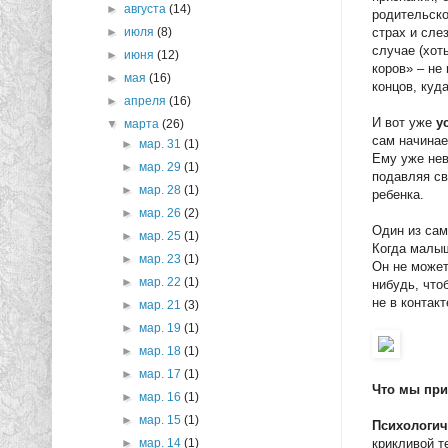
►
августа
(14)
родительско
страх и сле
►
июля
(8)
случае (хот
►
июня
(12)
коров» – не
►
мая
(16)
концов, куд
►
апреля
(16)
И вот уже
у
▼
марта
(26)
сам начинае
►
мар. 31
(1)
Ему уже нев
►
мар. 29
(1)
подавляя св
►
мар. 28
(1)
ребенка.
►
мар. 26
(2)
Один из сам
►
мар. 25
(1)
Когда малыш
►
мар. 23
(1)
Он не может
►
мар. 22
(1)
нибудь, что
не в контак
►
мар. 21
(3)
►
мар. 19
(1)
►
мар. 18
(1)
►
мар. 17
(1)
Что мы при
►
мар. 16
(1)
►
мар. 15
(1)
Психологич
крикливой т
►
мар. 14
(1)