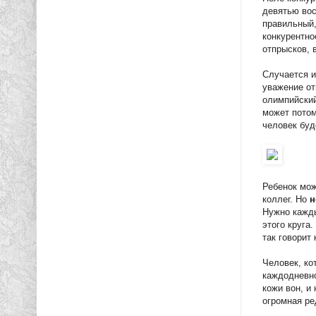
девятью вос
правильный,
конкурентно
отпрысков, 
Случается и
уважение от
олимпийский
может потом
человек буд
Ребенок мож
коллег. Но
н
Нужно кажды
этого круга
так говорит
Человек, ко
каждодневно
кожи вон, и
огромная ре