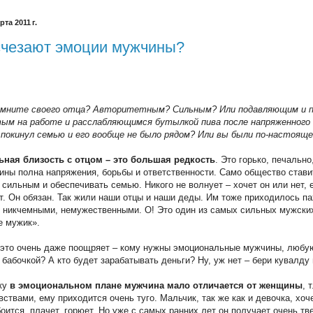
рта 2011 г.
счезают эмоции мужчины?
омните своего отца? Авторитетным? Сильным? Или подавляющим и 
тым на работе и расслабляющимся бутылкой пива после напряженного
 покинул семью и его вообще не было рядом? Или вы были по-настояще
ная близость с отцом – это большая редкость
. Это горько, печально,
ны полна напряжения, борьбы и ответственности. Само общество стави
 сильным и обеспечивать семью. Никого не волнует – хочет он или нет, е
т. Он обязан. Так жили наши отцы и наши деды. Им тоже приходилось па
 никчемными, немужественными. О! Это один из самых сильных мужских
е мужик».
 это очень даже поощряет – кому нужны эмоциональные мужчины, люб
 бабочкой? А кто будет зарабатывать деньги? Ну, уж нет – бери кувалду
ьку
в эмоциональном плане мужчина мало отличается от женщины
, 
вствами, ему приходится очень туго. Мальчик, так же как и девочка, хоч
боится, плачет, горюет. Но уже с самых ранних лет он получает очень тв