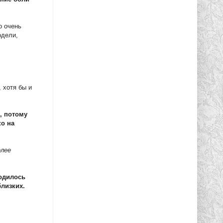
о очень
одели,
 хотя бы и
, потому
о на
олее
ходилось
близких.