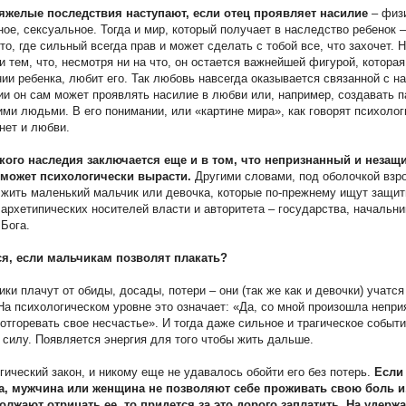
яжелые последствия наступают, если отец проявляет насилие
– физи
ое, сексуальное. Тогда и мир, который получает в наследство ребенок –
то, где сильный всегда прав и может сделать с тобой все, что захочет. 
и тем, что, несмотря ни на что, он остается важнейшей фигурой, которая
ии ребенка, любит его. Так любовь навсегда оказывается связанной с н
и он сам может проявлять насилие в любви или, например, создавать п
и людьми. В его понимании, или «картине мира», как говорят психологи
 нет и любви.
акого наследия заключается еще и в том, что непризнанный и неза
 может психологически вырасти.
Другими словами, под оболочкой взр
жить маленький мальчик или девочка, которые по-прежнему ищут защит
 архетипических носителей власти и авторитета – государства, начальни
 Бога.
ся, если мальчикам позволят плакать?
ики плачут от обиды, досады, потери – они (так же как и девочки) учатс
На психологическом уровне это означает: «Да, со мной произошла неприя
отгоревать свое несчастье». И тогда даже сильное и трагическое событ
 силу. Появляется энергия для того чтобы жить дальше.
гический закон, и никому еще не удавалось обойти его без потерь.
Если
а, мужчина или женщина не позволяют себе проживать свою боль и
олжают отрицать ее, то придется за это дорого заплатить. На удерж