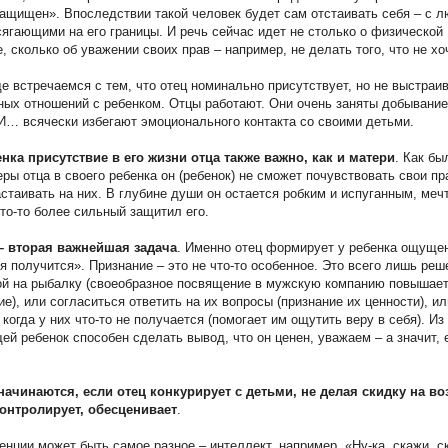
защищен». Впоследствии такой человек будет сам отстаивать себя – с 
ягающими на его границы. И речь сейчас идет не столько о физической
, сколько об уважении своих прав – например, не делать того, что не хо
е встречаемся с тем, что отец номинально присутствует, но не выстраив
ых отношений с ребенком. Отцы работают. Они очень заняты добывани
И… всячески избегают эмоционального контакта со своими детьми.
нка присутствие в его жизни отца также важно, как и матери
. Как бы
еры отца в своего ребенка он (ребенок) не сможет почувствовать свои пр
стаивать на них. В глубине души он остается робким и испуганным, ме
кто-то более сильный защитил его.
– вторая важнейшая задача
. Именно отец формирует у ребенка ощуще
ня получится». Признание – это не что-то особенное. Это всего лишь реш
ой на рыбалку (своеобразное посвящение в мужскую компанию повышает
е), или согласиться ответить на их вопросы (признание их ценности), ил
когда у них что-то не получается (помогает им ощутить веру в себя). Из
ей ребенок способен сделать вывод, что он ценен, уважаем – а значит, 
ачинаются, если отец конкурирует с детьми, не делая скидку на во
контролирует, обесценивает
.
енции может быть самое разное – интеллект, например. «Ну-ка, скажи, с