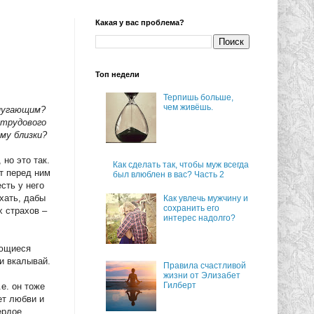
Какая у вас проблема?
Топ недели
Терпишь больше,
чем живёшь.
пугающим?
 трудового
му близки?
 но это так.
Как сделать так, чтобы муж всегда
т перед ним
был влюблен в вас? Часть 2
сть у него
хать, дабы
Как увлечь мужчину и
сохранить его
 страхов –
интерес надолго?
ующиеся
 и вкалывай.
Правила счастливой
жизни от Элизабет
Гилберт
т.е. он тоже
ет любви и
ердое