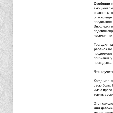
Особенно т
эмоциональн
опасное мес
опасно еще 
представлен
Впоследстви
подавляющим
насилия, то
Трагедия т
ребенок не
продолжает 
признания у
президента,
Что случит
Когда мальч
свою боль. 
имею право 
терять свою
Это психоло
или девочк
всего, прод