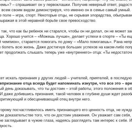
емь»? – спрашивает он у первоклашки. Получив неверный ответ, радост
 всем своим видом демонстрируя, что именно он в семье самый умный.
е поле – игра, спорт. Некоторые отцы, не скрывая злорадства, обыгрыва
выражая в этой неравной борьбе свое превосходство.
 так, что как бы ребенок ни старался, чтобы он ни делал, он не может з
ца. Хорошо учится – «Можешь лучше», делает успехи в спорте – «Ты ещ
 чемпион», старается помогать по дому – «Мало помогаешь». Рана неп
 болеть всю жизнь. Даже достигнув больших успехов на каком-либо поп
ет продолжать слышать теперь уже «внутреннего» отца: «Ты недостаточ
ет искать признания у других людей – учителей, приятелей, в последу
епризнание отца всегда будет напоминать изнутри, что все это – вр
й день доказывать, что ты достоин – этой работы, этого положения в о
. И даже добившись признания, такой человек в глубине души ждет разоб
 критикующий и обесценивающий отец внутри него.
торому посчастливилось иметь признающего его ценность отца, не нужд
м доказательстве того, что он достоин уважения. Он уважает сам себя, 
 не заглядывает в чужие глаза, надеясь разглядеть там интерес к себе. И
дкость.