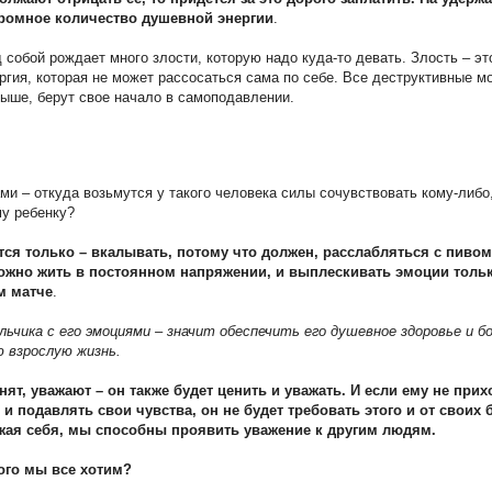
громное количество душевной энергии
.
 собой рождает много злости, которую надо куда-то девать. Злость – эт
ргия, которая не может рассосаться сама по себе. Все деструктивные м
ыше, берут свое начало в самоподавлении.
ми – откуда возьмутся у такого человека силы сочувствовать кому-либо,
у ребенку?
ется только – вкалывать, потому что должен, расслабляться с пивом
ожно жить в постоянном напряжении, и выплескивать эмоции тольк
м матче
.
ьчика с его эмоциями – значит обеспечить его душевное здоровье и б
 взрослую жизнь.
нят, уважают – он также будет ценить и уважать. И если ему не при
и подавлять свои чувства, он не будет требовать этого и от своих 
жая себя, мы способны проявить уважение к другим людям.
того мы все хотим?