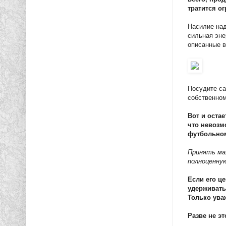
тратится о
Насилие над
сильная эне
описанные в
Посудите са
собственном
Вот и оста
что невозм
футбольно
Принять мал
полноценную
Если его це
удерживать 
Только ува
Разве не э