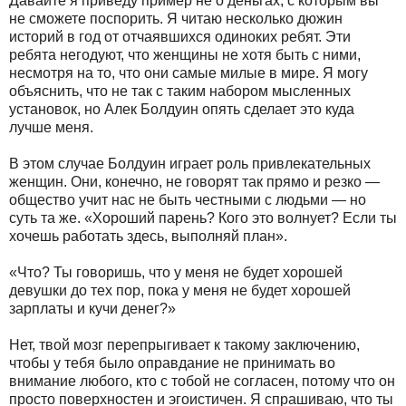
Давайте я приведу пример не о деньгах, с которым вы
не сможете поспорить. Я читаю несколько дюжин
историй в год от отчаявшихся одиноких ребят. Эти
ребята негодуют, что женщины не хотя быть с ними,
несмотря на то, что они самые милые в мире. Я могу
объяснить, что не так с таким набором мысленных
установок, но Алек Болдуин опять сделает это куда
лучше меня.
В этом случае Болдуин играет роль привлекательных
женщин. Они, конечно, не говорят так прямо и резко —
общество учит нас не быть честными с людьми — но
суть та же. «Хороший парень? Кого это волнует? Если ты
хочешь работать здесь, выполняй план».
«Что? Ты говоришь, что у меня не будет хорошей
девушки до тех пор, пока у меня не будет хорошей
зарплаты и кучи денег?»
Нет, твой мозг перепрыгивает к такому заключению,
чтобы у тебя было оправдание не принимать во
внимание любого, кто с тобой не согласен, потому что он
просто поверхностен и эгоистичен. Я спрашиваю, что ты