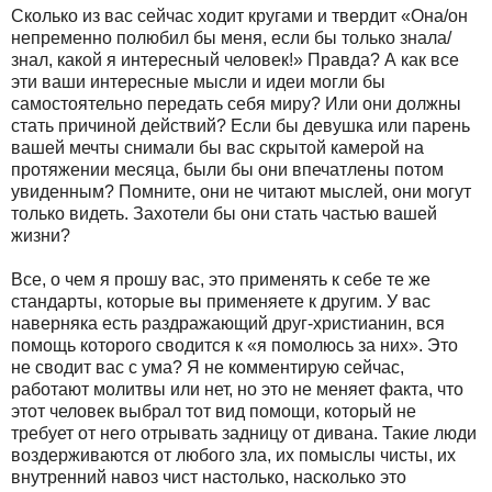
Сколько из вас сейчас ходит кругами и твердит «Она/он
непременно полюбил бы меня, если бы только знала/
знал, какой я интересный человек!» Правда? А как все
эти ваши интересные мысли и идеи могли бы
самостоятельно передать себя миру? Или они должны
стать причиной действий? Если бы девушка или парень
вашей мечты снимали бы вас скрытой камерой на
протяжении месяца, были бы они впечатлены потом
увиденным? Помните, они не читают мыслей, они могут
только видеть. Захотели бы они стать частью вашей
жизни?
Все, о чем я прошу вас, это применять к себе те же
стандарты, которые вы применяете к другим. У вас
наверняка есть раздражающий друг-христианин, вся
помощь которого сводится к «я помолюсь за них». Это
не сводит вас с ума? Я не комментирую сейчас,
работают молитвы или нет, но это не меняет факта, что
этот человек выбрал тот вид помощи, который не
требует от него отрывать задницу от дивана. Такие люди
воздерживаются от любого зла, их помыслы чисты, их
внутренний навоз чист настолько, насколько это