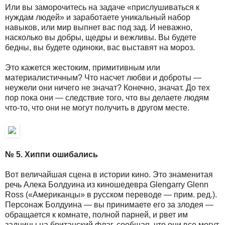
Или вы заморочитесь на задаче «прислушиваться к
нуждам людей» и заработаете уникальный набор
навыков, или мир выпнет вас под зад. И неважно,
насколько вы добры, щедры и вежливы. Вы будете
бедны, вы будете одиноки, вас выставят на мороз.
Это кажется жестоким, примитивным или
материалистичным? Что насчет любви и доброты —
неужели они ничего не значат? Конечно, значат. До тех
пор пока они — следствие того, что вы делаете людям
что-то, что они не могут получить в другом месте.
№ 5. Хиппи ошибались
Вот величайшая сцена в истории кино. Это знаменитая
речь Алека Болдуина из киношедевра Glengarry Glenn
Ross («Американцы» в русском переводе — прим. ред.).
Персонаж Болдуина — вы принимаете его за злодея —
обращается к комнате, полной парней, и рвет им
задницы на британский флаг, сообщая, что они все могут