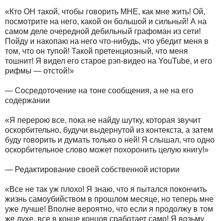
«Кто ОН такой, чтобы говорить МНЕ, как мне жить! Ой,
посмотрите на него, какой он большой и сильный! А на
самом деле очередной дебильный графоман из сети!
Пойду и накопаю на него что-нибудь, что убедит меня в
том, что он тупой! Такой претенциозный, что меня
тошнит! Я видел его старое рэп-видео на YouTube, и его
рифмы — отстой!»
— Сосредоточение на тоне сообщения, а не на его
содержании
«Я перерою все, пока не найду шутку, которая звучит
оскорбительно, будучи выдернутой из контекста, а затем
буду говорить и думать только о ней! Я слышал, что одно
оскорбительное слово может похоронить целую книгу!»
— Редактирование своей собственной истории
«Все не так уж плохо! Я знаю, что я пытался покончить
жизнь самоубийством в прошлом месяце, но теперь мне
уже лучше! Вполне вероятно, что если я продолжу в том
же духе, все в конце концов сработает само! Я возьму