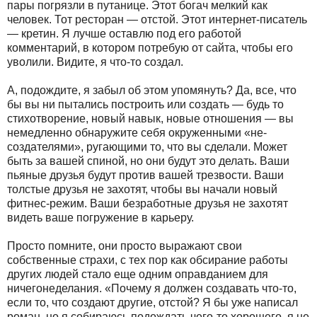
пары погрязли в путанице. Этот богач мелкий как
человек. Тот ресторан — отстой. Этот интернет-писатель
— кретин. Я лучше оставлю под его работой
комментарий, в котором потребую от сайта, чтобы его
уволили. Видите, я что-то создал.
А, подождите, я забыл об этом упомянуть? Да, все, что
бы вы ни пытались построить или создать — будь то
стихотворение, новый навык, новые отношения — вы
немедленно обнаружите себя окруженными «не-
создателями», ругающими то, что вы сделали. Может
быть за вашей спиной, но они будут это делать. Ваши
пьяные друзья будут против вашей трезвости. Ваши
толстые друзья не захотят, чтобы вы начали новый
фитнес-режим. Ваши безработные друзья не захотят
видеть ваше погружение в карьеру.
Просто помните, они просто выражают свои
собственные страхи, с тех пор как обсирание работы
других людей стало еще одним оправданием для
ничегонеделания. «Почему я должен создавать что-то,
если то, что создают другие, отстой? Я бы уже написал
роман, но я собираюсь подождать чего-то хорошего, я не