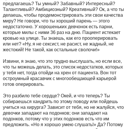
предлагаешь? Ты умный? Забавный? Интересный?
Талантливый? Амбициозный? Креативный? Ок, а что ты
делаешь, чтобы продемонстрировать эти свои качества
миру? Не говори, что ты хороший парень — этого
недостаточно. У хорошеньких девчонок есть парни,
которые милы с ними 36 раз на дню. Пациент истекает
кровью на улице. Ты знаешь, как его прооперировать
или нет? «Ну, я не сексист, не расист, не жадный, не
жестокий! Не такой, как остальные сволочи!»
Извини, я знаю, что это трудно выслушать, но если все,
что ты можешь делать, это список недостатков, которых
у тебя нет, тогда отойди на хрен от пациента. Вон тот
остроумный красавчик с многообещающей карьерой
готов оперировать.
Это разбило тебе сердце? Окей, и что теперь? Ты
собираешься хандрить по этому поводу или пойдешь
учиться на хирурга? Зависит от тебя, но не жалуйся, что
девочки западают на подонков; они западают на
подонков, потому что у этих подонков есть что им
предложить. «Но я хорошо умею слушать!» Да? Потому