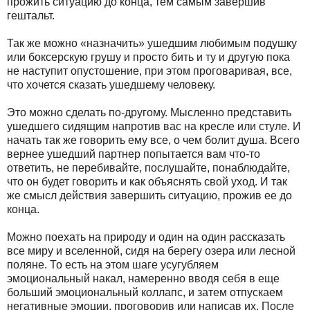
прожить ситуацию до конца, тем самым завершив
гештальт.
Так же можно «назначить» ушедшим любимым подушку
или боксерскую грушу и просто бить и ту и другую пока
не наступит опустошение, при этом проговаривая, все,
что хочется сказать ушедшему человеку.
Это можно сделать по-другому. Мысленно представить
ушедшего сидящим напротив вас на кресле или стуле. И
начать так же говорить ему все, о чем болит душа. Всего
вернее ушедший партнер попытается вам что-то
ответить, не перебивайте, послушайте, понаблюдайте,
что он будет говорить и как объяснять свой уход. И так
же смысл действия завершить ситуацию, прожив ее до
конца.
Можно поехать на природу и один на один рассказать
все миру и вселенной, сидя на берегу озера или лесной
поляне. То есть на этом шаге усугубляем
эмоциональный накал, намеренно вводя себя в еще
больший эмоциональный коллапс, и затем отпускаем
негативные эмоции, проговорив или написав их. После