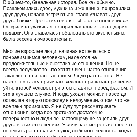
В общем-то, банальная история. Все как обычно.
Познакомились двое, мужчина и женщина, понравились
друг другу, начали встречаться, стали узнавать друг
друга ближе. Про таких говорят: «Пара в отношениях».
Он красиво ухаживал, говорил ласковые слова, дарил
подарки. Она старалась побаловать его вкусненьким,
была весела и очаровательна.
Многие взрослые люди, начиная встречаться с
понравившимся человеком, надеются на
продолжительные и счастливые отношения. Но не
всегда получают то, что хотят. Очень часто отношения
заканчиваются расставанием. Люди расстаются. Не
важно, по каким причинам, человек принимает решение
уйти, второй человек при этом ставится перед фактом. И
это в лучшем случае. Иногда уходят молча и навсегда,
оставляя вторую половину в недоумении, о том, что же
все таки произошло. Я не буду тут рассматривать
отношения, когда все протекает достаточно
поверхностно и люди по-настоящему не зацепили друг
друга в этих отношениях. Я хочу рассмотреть вопрос как
пережить расставание и уход любимого человека, когда
пара находится в проблемных отношениях.