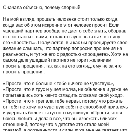
Сначала объясню, почему спорный.
На мой взгляд, прощать человека стоит только когда,
когда вас об этом искренне этот человек просит. Если
ушедший партнер вообще не дает о себе знать, оборвав
все контакты с вами, то как-то глупо пытаться в спину
его «простить». Получается, вы как бы проецируете свое
желание слышать, что партнер попросил прощения на
реальность, и тут же его с радостью «прощаете». Хотя на
самом деле ушедший партнер не горит желанием
просить прощения, так как на его взгляд, ему не за что
просить прощения.
«Прости, что я больше к тебе ничего не чувствую»,
«Прости, что я трус и ушел молча, не объяснив и даже не
попытавшись хоть как-то сгладить словами свой уход»,
«Прости, что я трепала тебе нервы, потому что рожать
от тебя не хочу, но чувствую себя не способной привлечь
и удержать более статусного мужчину», «Прости, что я
боюсь любить и делаю все, что бы избежать близких
отношений, потому что в детстве это стало моей
травмой, а осознанности и силы духа мне не хватает, что